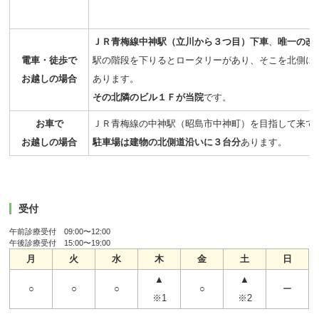
ＪＲ青梅線中神駅（立川から３つ目）下車
、
唯一の改
電車・徒歩で
駅の階段を下りるとロータリーがあり、そこを北側に
お越しの場合
あります。
その北隣のビル１Ｆが当院
です。
お車で
ＪＲ青梅線の中神駅（昭島市中神町）を目指して来て
お越しの場合
駐車場は建物の北側道沿いに３台分
あります。
受付
午前診療受付 09:00〜12:00
午後診療受付 15:00〜19:00
月
火
水
木
金
土
日
▲
▲
○
○
○
○
ー
※1
※2